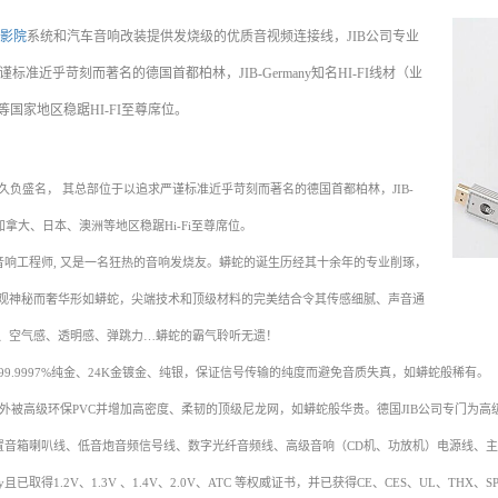
影院
系统和汽车音响改装提供发烧级的优质音视频连接线，JIB公司专业
近乎苛刻而著名的德国首都柏林，JIB-Germany知名HI-FI线材（业
国家地区稳踞HI-FI至尊席位。
材在欧洲久负盛名， 其总部位于以追求严谨标准近乎苛刻而著名的德国首都柏林，JIB-
国、加拿大、日本、澳洲等地区稳踞Hi-Fi至尊席位。
 Bauer既是一位音响工程师, 又是一名狂热的音响发烧友。蟒蛇的诞生历经其十余年的专业削琢，
观神秘而奢华形如蟒蛇，尖端技术和顶级材料的完美结合令其传感细腻、声音通
、空气感、透明感、弹跳力…蟒蛇的霸气聆听无遗！
氧铜)、99.9997%纯金、24K金镀金、纯银，保证信号传输的纯度而避免音质失真，如蟒蛇般稀有。
，外被高级环保PVC并增加高密度、柔韧的顶级尼龙网，如蟒蛇般华贵。德国JIB公司专门为
、中置音箱喇叭线、低音炮音频信号线、数字光纤音频线、高级音响（CD机、功放机）电源线、主音
y且已取得1.2V、1.3V 、1.4V、2.0V、ATC 等权威证书，并已获得CE、CES、UL、T