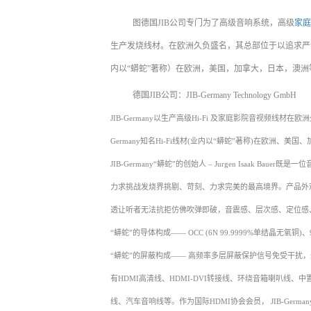
图德国JIB公司专门为了高级音响系统，高级
家庭
生产发烧线材。在欧洲久负盛名，其总部位于以追求严谨标准
内以“蟒蛇”著称）在欧洲，美国，加拿大，日本，澳洲等
德国JIB公司：JIB-Germany Technology GmbH
JIB-Germany以生产高级Hi-Fi 及家庭影院音视频线
Germany知名Hi-Fi线材(业内以“蟒蛇”著称)在欧洲、美
JIB-Germany“蟒蛇”的创始人 – Jurgen Isaak
力求挑战发烧界挑剔、苛刻、力求完美的最高境界。产品外
透让听者无法抗拒仿佛吹弹即破，音震感、层次感、定位感
“蟒蛇”的导体构成—— OCC (6N 99.9999%单结晶无
“蟒蛇”的屏蔽构成—— 高频率多层屏蔽保护信号免受干扰
有HDMI高清线、HDMI-DVI转接线、环绕音箱喇叭线
线、汽车音响线等。作为国际HDMI协会会员， JIB-German