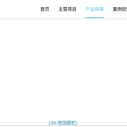
首页
主营项目
产品保障
案例欣
[JIB/德国蟒蛇]