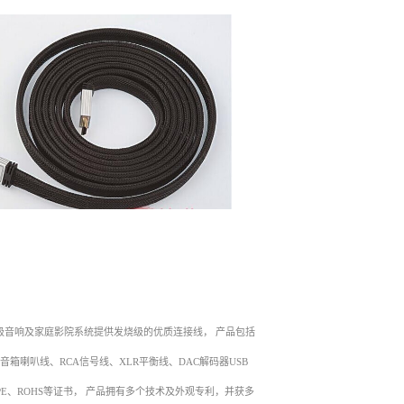
高级音响及家庭影院系统提供发烧级的优质连接线， 产品包括
箱喇叭线、RCA信号线、XLR平衡线、DAC解码器USB
HX、SPE、ROHS等证书， 产品拥有多个技术及外观专利，并获多