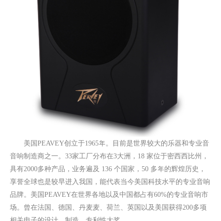
美国PEAVEY创立于1965年。目前是世界较大的乐器和专业⾳
音响制造商之一。33家工厂分布在3大洲，18 家位于密西西比州，
具有2000多种产品，业务遍及 136 个国家，50 多年的辉煌历史，
享誉全球也是较早进入我国，能代表当今美国科技水平的专业音响
品牌。美国PEAVEY在世界各地以及中国都占有60%的专业音响市
场。曾在法国、德国、丹⻨麦、荷兰、英国以及美国获得200多项
相关电子的设计、制造、专利性大奖。